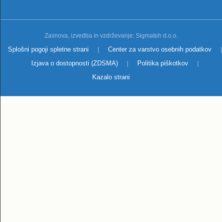
Zasnova, izvedba in vzdrževanje: Sigmateh d.o.o.
Splošni pogoji spletne strani
Center za varstvo osebnih podatkov
|
|
Izjava o dostopnosti (ZDSMA)
Politika piškotkov
|
|
Kazalo strani