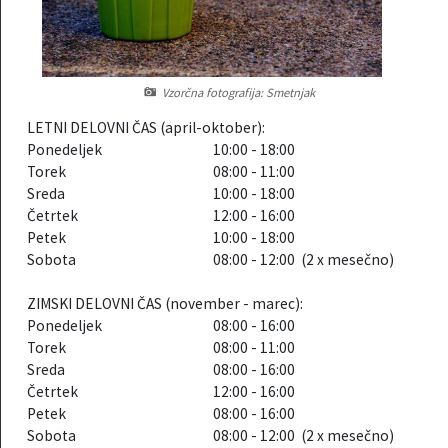
Informacije javnega značaja
Javni razpisi, natečaji, namere...
Vizitka občine
Projekti in investicije
Vzorčna fotografija: Smetnjak
LETNI DELOVNI ČAS (april-oktober):
Občinski časopis Hajdinčan
Ponedeljek
10:00 - 18:00
Torek
08:00 - 11:00
Priznanja občine
Sreda
10:00 - 18:00
Četrtek
12:00 - 16:00
Lokalne volitve
Petek
10:00 - 18:00
Sobota
08:00 - 12:00 (2 x mesečno)
Napovedniki SIP TV
ZIMSKI DELOVNI ČAS (november - marec):
Ponedeljek
08:00 - 16:00
Torek
08:00 - 11:00
Sreda
08:00 - 16:00
Četrtek
12:00 - 16:00
Petek
08:00 - 16:00
Sobota
08:00 - 12:00 (2 x mesečno)