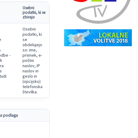
Osebni
podatki, ki se
zbirajo
Osebni
podatki, ki
e
se
obdelujejo
a
so: ime,
odbe -
priimek, e-
ih
poštni
ra
naslov, IP
e
naslov in
tudi
geslo in
(opcijsko)
telefonska
številka.
a podlaga