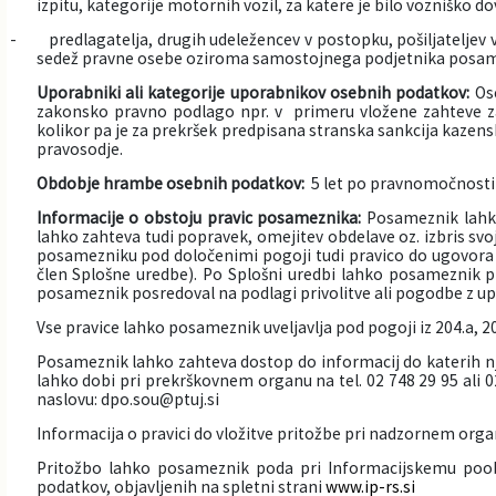
izpitu, kategorije motornih vozil, za katere je bilo vozniško do
- predlagatelja, drugih udeležencev v postopku, pošiljateljev 
sedež pravne osebe oziroma samostojnega podjetnika posam
Uporabniki ali kategorije uporabnikov osebnih podatkov:
Os
zakonsko pravno podlago npr. v primeru vložene zahteve za
kolikor pa je za prekršek predpisana stranska sankcija kazens
pravosodje.
Obdobje hrambe osebnih podatkov:
5 let po pravnomočnosti 
Informacije o obstoju pravic posameznika:
Posameznik lahko
lahko zahteva tudi popravek, omejitev obdelave oz. izbris sv
posamezniku pod določenimi pogoji tudi pravico do ugovora ob
člen Splošne uredbe). Po Splošni uredbi lahko posameznik pri 
posameznik posredoval na podlagi privolitve ali pogodbe z upr
Vse pravice lahko posameznik uveljavlja pod pogoji iz 204.a, 205
Posameznik lahko zahteva dostop do informacij do katerih nj
lahko dobi pri prekrškovnem organu na tel. 02 748 29 95 ali 02
naslovu: dpo.sou@ptuj.si
Informacija o pravici do vložitve pritožbe pri nadzornem orga
Pritožbo lahko posameznik poda pri Informacijskemu poobl
podatkov, objavljenih na spletni strani
www.ip-rs.si