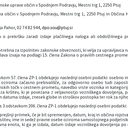
ske uprave občin v Spodnjem Podravju, Mestni trg 1, 2250 Ptuj
 občin v Spodnjem Podravju, Mestni trg 1, 2250 Ptuj in Občina Ha
a Pahor, 02 74 82 944,
dpo.sou@ptuj.si
 o prekršku zaradi izdaje plačilnega naloga ali obdolžilnega p
trebna za izpolnitev zakonske obveznosti, ki velja za upravljavca n
ava izvaja na podlagi
15. člena Zakona o pravilih cestnega prome
vkom 57. člena ZP-1 obdelujejo naslednji osebni podatki: osebno im
o oziroma začasno prebivališče, za odgovorno osebo tudi zaposlit
nskih točk v cestnem prometu, navedbo vrste voznika in kategorijo 
za kršitev, ki je povezana z veljavnostjo vozniškega dovoljenja, p
in datuma izdaje, znesek globe in stroškov postopka ter rok za njiho
3 odstavkom 206. člena ZP-1 obdelujejo naslednji osebni podatki:
jšnji priimek, če je bil spremenjen, datum, kraj in občina rojstv
aposlitev, ime in sedež pravne osebe oziroma samostojnega podjetn
avna enota, ki ga je izdala, datum izdaje vozniškega dovoljenja 