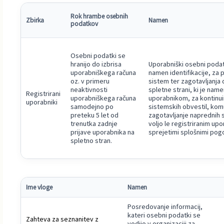
Rok hrambe osebnih
Zbirka
Namen
podatkov
Osebni podatki se
hranijo do izbrisa
Uporabniški osebni podat
uporabniškega računa
namen identifikacije, za 
oz. v primeru
sistem ter zagotavljanja 
neaktivnosti
spletne strani, ki je name
Registrirani
uporabniškega računa
uporabnikom, za kontinuir
uporabniki
samodejno po
sistemskih obvestil, komu
preteku 5 let od
zagotavljanje naprednih s
trenutka zadnje
voljo le registriranim up
prijave uporabnika na
sprejetimi splošnimi pogo
spletno stran.
Ime vloge
Namen
Posredovanje informacij,
kateri osebni podatki se
Zahteva za seznanitev z
vodijo v organizaciji za