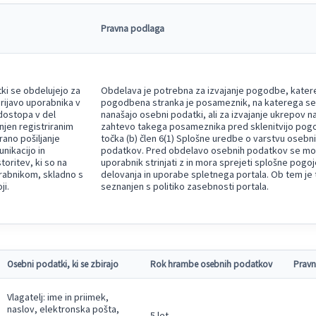
Pravna podlaga
ki se obdelujejo za
Obdelava je potrebna za izvajanje pogodbe, kater
prijavo uporabnika v
pogodbena stranka je posameznik, na katerega se
dostopa v del
nanašajo osebni podatki, ali za izvajanje ukrepov n
njen registriranim
zahtevo takega posameznika pred sklenitvijo pog
ano pošiljanje
točka (b) člen 6(1) Splošne uredbe o varstvu osebn
nikacijo in
podatkov. Pred obdelavo osebnih podatkov se mo
toritev, ki so na
uporabnik strinjati z in mora sprejeti splošne pogoj
orabnikom, skladno s
delovanja in uporabe spletnega portala. Ob tem je 
ji.
seznanjen s politiko zasebnosti portala.
Osebni podatki, ki se zbirajo
Rok hrambe osebnih podatkov
Pravn
Vlagatelj: ime in priimek,
naslov, elektronska pošta,
5 let.