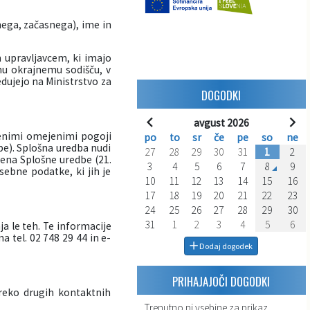
ega, začasnega), ime in
upravljavcem, ki imajo
mu okrajnemu sodišču, v
dujejo na Ministrstvo za
DOGODKI
avgust 2026
čenimi omejenimi pogoji
po
to
sr
če
pe
so
ne
be). Splošna uredba nudi
27
28
29
30
31
1
2
lena Splošne uredbe (21.
3
4
5
6
7
8
9
sebne podatke, ki jih je
10
11
12
13
14
15
16
17
18
19
20
21
22
23
24
25
26
27
28
29
30
31
1
2
3
4
5
6
a le teh. Te informacije
 tel. 02 748 29 44 in e-
Dodaj dogodek
PRIHAJAJOČI DOGODKI
reko drugih kontaktnih
Trenutno ni vsebine za prikaz.