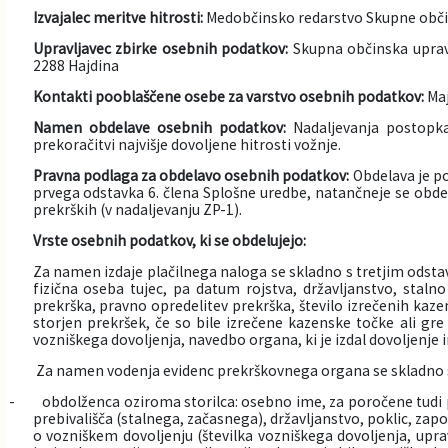
Izvajalec meritve hitrosti:
Medobčinsko redarstvo Skupne občin
Informacije javnega značaja
Javni razpisi, natečaji, namere...
Upravljavec zbirke osebnih podatkov:
Skupna občinska uprava
2288 Hajdina
Vizitka občine
Projekti in investicije
Kontakti pooblaščene osebe za varstvo osebnih podatkov:
Maj
Namen obdelave osebnih podatkov:
Nadaljevanja postopka
Občinski časopis Hajdinčan
prekoračitvi najvišje dovoljene hitrosti vožnje.
Pravna podlaga za obdelavo osebnih podatkov:
Obdelava je po
Priznanja občine
prvega odstavka 6. člena Splošne uredbe, natančneje se obdel
prekrških (v nadaljevanju ZP-1).
Lokalne volitve
Vrste osebnih podatkov, ki se obdelujejo:
Za namen izdaje plačilnega naloga se skladno s tretjim odsta
Napovedniki SIP TV
fizična oseba tujec, pa datum rojstva, državljanstvo, staln
prekrška, pravno opredelitev prekrška, število izrečenih kaze
storjen prekršek, če so bile izrečene kazenske točke ali gre 
vozniškega dovoljenja, navedbo organa, ki je izdal dovoljenje 
Za namen vodenja evidenc prekrškovnega organa se skladno s 
- obdolženca oziroma storilca: osebno ime, za poročene tudi pre
prebivališča (stalnega, začasnega), državljanstvo, poklic, z
o vozniškem dovoljenju (številka vozniškega dovoljenja, upr