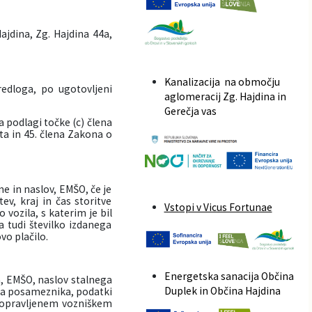
jdina, Zg. Hajdina 44a,
Kanalizacija na območju
redloga, po ugotovljeni
aglomeracij Zg. Hajdina in
Gerečja vas
a podlagi točke (c) člena
ta in 45. člena Zakona o
e in naslov, EMŠO, če je
ev, kraj in čas storitve
Vstopi v Vicus Fortunae
vozila, s katerim je bil
a tudi številko izdanega
vo plačilo.
Energetska sanacija Občina
a, EMŠO, naslov stalnega
Duplek in Občina Hajdina
ika posameznika, podatki
po opravljenem vozniškem