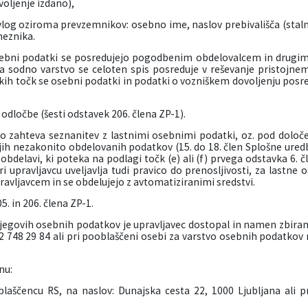
voljenje izdano),
vlog oziroma prevzemnikov: osebno ime, naslov prebivališča (staln
eznika.
ebni podatki se posredujejo pogodbenim obdelovalcem in drugim 
 sodno varstvo se celoten spis posreduje v reševanje pristojne
kih točk se osebni podatki in podatki o vozniškem dovoljenju posre
odločbe (šesti odstavek 206. člena ZP-1).
 zahteva seznanitev z lastnimi osebnimi podatki, oz. pod dolo
ojih nezakonito obdelovanih podatkov (15. do 18. člen Splošne ured
delavi, ki poteka na podlagi točk (e) ali (f) prvega odstavka 6. č
upravljavcu uveljavlja tudi pravico do prenosljivosti, za lastne o
avljavcem in se obdelujejo z avtomatiziranimi sredstvi.
. in 206. člena ZP-1.
egovih osebnih podatkov je upravljavec dostopal in namen zbiranj
 748 29 84 ali pri pooblaščeni osebi za varstvo osebnih podatkov na
nu:
aščencu RS, na naslov: Dunajska cesta 22, 1000 Ljubljana ali p