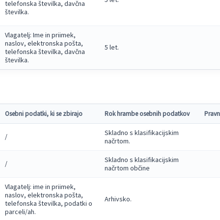
telefonska številka, davčna
številka.
Vlagatelj: Ime in priimek,
naslov, elektronska pošta,
5 let.
telefonska številka, davčna
številka.
Osebni podatki, ki se zbirajo
Rok hrambe osebnih podatkov
Pravn
Skladno s klasifikacijskim
/
načrtom.
Skladno s klasifikacijskim
/
načrtom občine
Vlagatelj: ime in priimek,
naslov, elektronska pošta,
Arhivsko.
telefonska številka, podatki o
parceli/ah.