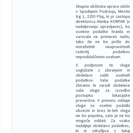
Skupna občinska uprava občin
v Spodnjem Podravju, Mestni
trg 1, 2250 Ptuj, ki jo zastopa
direktorica Alenka KORPAR (v
nadaljevanju: upravljavec), bo
osebne podatke hranila in
varovala na primeren način,
tako da ne bo prišlo do
morebitnih neupravičenih
razkritij podatkov
nepooblaščenim osebam.
S podpisom te vloge
soglašate z zbiranjem in
obdelavo vaših osebnih
podatkov. Vaše podatke
zbiramo le zaradi obdelave
vaše vloge za izvedbo
postopka lokacijske
preveritve. V primeru oddaje
vloge so osebni podatki
obvezni in brez le-teh vloga
ne bo popolna, zato je ne bo
mogoče oddati. Za vsako
nadaljnjo obdelavo podatkov,
ki ni združljiva s tukaj