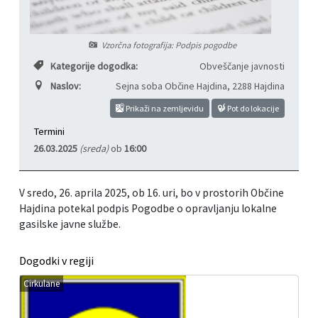
Informacije javnega značaja
Javni razpisi, natečaji, namere...
Vzorčna fotografija: Podpis pogodbe
Vizitka občine
Projekti in investicije
Kategorije dogodka:
Obveščanje javnosti
Naslov:
Sejna soba Občine Hajdina
,
2288 Hajdina
Občinski časopis Hajdinčan
Prikaži na zemljevidu
Pot do lokacije
Priznanja občine
Termini
26.03.2025
(sreda)
ob
16:00
Lokalne volitve
V sredo, 26. aprila 2025, ob 16. uri, bo v prostorih Občine
Napovedniki SIP TV
Hajdina potekal podpis Pogodbe o opravljanju lokalne
gasilske javne službe.
Dogodki v regiji
Cirkulane