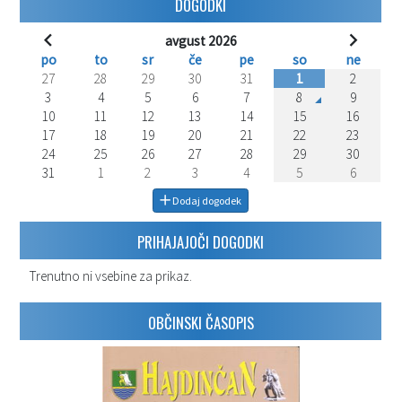
DOGODKI
avgust 2026
po
to
sr
če
pe
so
ne
27
28
29
30
31
1
2
3
4
5
6
7
8
9
10
11
12
13
14
15
16
17
18
19
20
21
22
23
24
25
26
27
28
29
30
31
1
2
3
4
5
6
Dodaj dogodek
PRIHAJAJOČI DOGODKI
Trenutno ni vsebine za prikaz.
OBČINSKI ČASOPIS