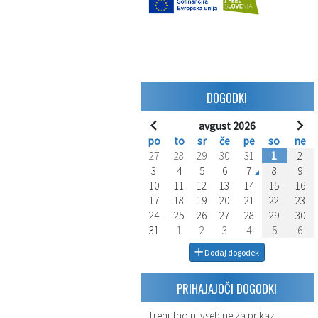
DOGODKI
avgust 2026
po
to
sr
če
pe
so
ne
27
28
29
30
31
1
2
3
4
5
6
7
8
9
10
11
12
13
14
15
16
17
18
19
20
21
22
23
24
25
26
27
28
29
30
31
1
2
3
4
5
6
Dodaj dogodek
PRIHAJAJOČI DOGODKI
Trenutno ni vsebine za prikaz.