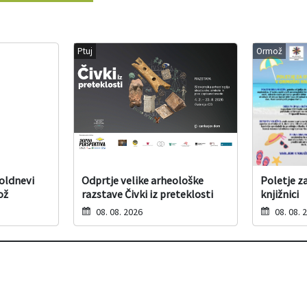
Ptuj
Ormož
poldnevi
Odprtje velike arheološke
Poletje z
ož
razstave Čivki iz preteklosti
knjižnici
08. 08. 2026
08. 08. 