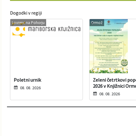
Dogodki v regiji
Lovrenc na Pohorju
Ormož
Poletni urnik
Zeleni četrtkovi po
2026 v Knjižnici Orm
08. 08. 2026
08. 08. 2026