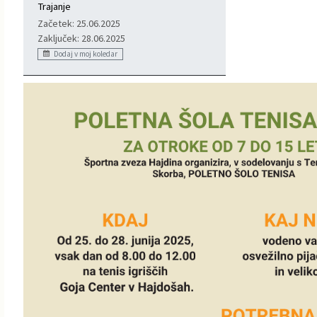
Trajanje
Informacije javnega značaja
Javni razpisi, natečaji, namere...
Začetek: 25.06.2025
Zaključek: 28.06.2025
Dodaj v moj koledar
Vizitka občine
Projekti in investicije
Občinski časopis Hajdinčan
Priznanja občine
Lokalne volitve
Napovedniki SIP TV