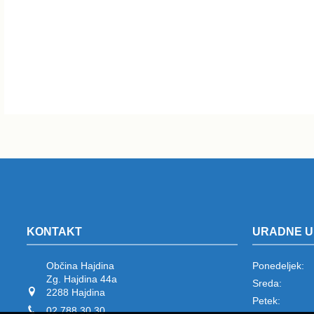
KONTAKT
URADNE U
Občina Hajdina
Ponedeljek:
Zg. Hajdina 44a
Sreda:
2288 Hajdina
Petek:
02 788 30 30