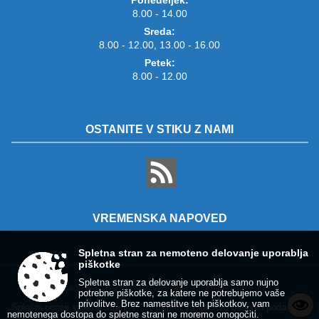
8.00 - 14.00
Sreda:
8.00 - 12.00, 13.00 - 16.00
Petek:
8.00 - 12.00
OSTANITE V STIKU Z NAMI
VREMENSKA NAPOVED
Spletna stran za nemoteno delovanje uporablja
piškotke
Spletna stran za delovanje uporablja samo nujno
Zasnova, izvedba in vzdrževanje: Sigmateh d.o.o.
potrebne piškotke, za katere ne potrebujemo vaše
privolitve. Brez namestitve teh piškotkov, vam
Splošni pogoji spletne strani
Center za varstvo osebnih podatkov
|
|
nemotenega dostopa do spletne strani ne moremo omogočiti.