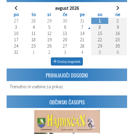
avgust 2026
po
to
sr
če
pe
so
ne
27
28
29
30
31
1
2
3
4
5
6
7
8
9
10
11
12
13
14
15
16
17
18
19
20
21
22
23
24
25
26
27
28
29
30
31
1
2
3
4
5
6
Dodaj dogodek
PRIHAJAJOČI DOGODKI
Trenutno ni vsebine za prikaz.
OBČINSKI ČASOPIS