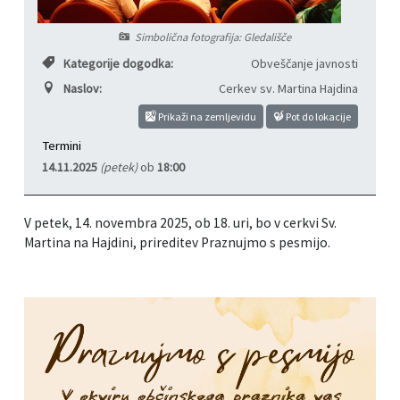
Informacije javnega značaja
Javni razpisi, natečaji, namere...
Simbolična fotografija: Gledališče
Kategorije dogodka:
Obveščanje javnosti
Vizitka občine
Projekti in investicije
Naslov:
Cerkev sv. Martina Hajdina
Občinski časopis Hajdinčan
Prikaži na zemljevidu
Pot do lokacije
Termini
Priznanja občine
14.11.2025
(petek)
ob
18:00
Lokalne volitve
V petek, 14. novembra 2025, ob 18. uri, bo v cerkvi Sv.
Martina na Hajdini, prireditev Praznujmo s pesmijo.
Napovedniki SIP TV