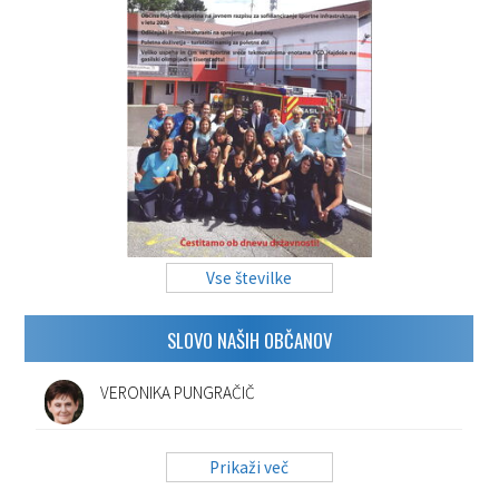
Vse številke
SLOVO NAŠIH OBČANOV
VERONIKA PUNGRAČIČ
Prikaži več