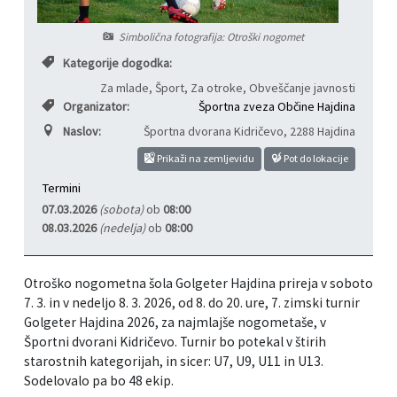
Informacije javnega značaja
Javni razpisi, natečaji, namere...
Simbolična fotografija: Otroški nogomet
Kategorije dogodka:
Vizitka občine
Projekti in investicije
Za mlade, Šport, Za otroke, Obveščanje javnosti
Organizator:
Športna zveza Občine Hajdina
Občinski časopis Hajdinčan
Naslov:
Športna dvorana Kidričevo
,
2288 Hajdina
Priznanja občine
Prikaži na zemljevidu
Pot do lokacije
Termini
Lokalne volitve
07.03.2026
(sobota)
ob
08:00
08.03.2026
(nedelja)
ob
08:00
Napovedniki SIP TV
Otroško nogometna šola Golgeter Hajdina prireja v soboto
7. 3. in v nedeljo 8. 3. 2026, od 8. do 20. ure, 7. zimski turnir
Golgeter Hajdina 2026, za najmlajše nogometaše, v
Športni dvorani Kidričevo. Turnir bo potekal v štirih
starostnih kategorijah, in sicer: U7, U9, U11 in U13.
Sodelovalo pa bo 48 ekip.