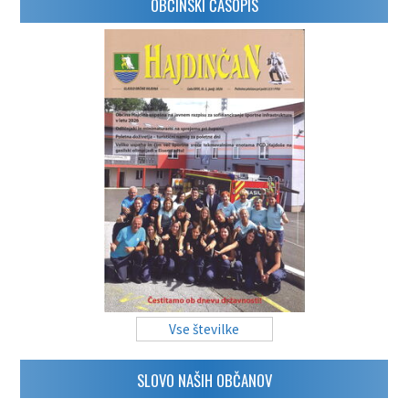
OBČINSKI ČASOPIS
Vse številke
SLOVO NAŠIH OBČANOV