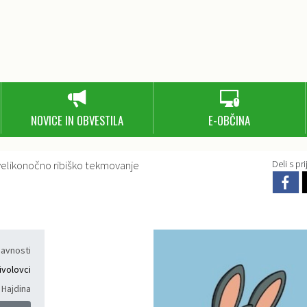
NOVICE IN OBVESTILA
E-OBČINA
velikonočno ribiško tekmovanje
Deli s prij
javnosti
ivolovci
 Hajdina