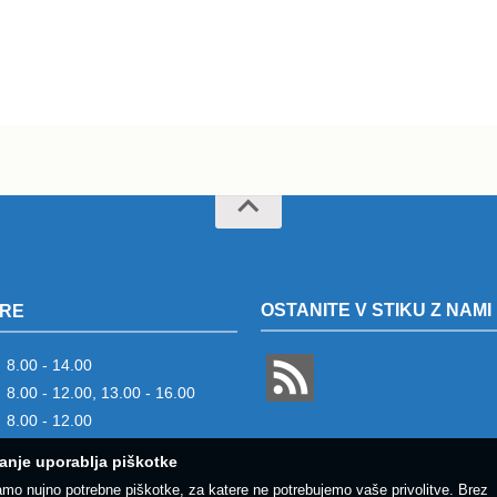
OSTANITE V STIKU Z NAMI
RE
8.00 - 14.00
8.00 - 12.00, 13.00 - 16.00
8.00 - 12.00
anje uporablja piškotke
amo nujno potrebne piškotke, za katere ne potrebujemo vaše privolitve. Brez