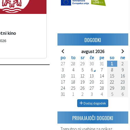
etni kino
DOGODKI
2026
avgust 2026
po
to
sr
če
pe
so
ne
27
28
29
30
31
1
2
3
4
5
6
7
8
9
10
11
12
13
14
15
16
17
18
19
20
21
22
23
24
25
26
27
28
29
30
31
1
2
3
4
5
6
Dodaj dogodek
PRIHAJAJOČI DOGODKI
Trenutno ni vsebine za prikaz.