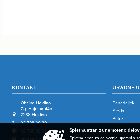
KONTAKT
URADNE U
Občina Hajdina
Ponedeljek:
Zg. Hajdina 44a
Sreda:
2288 Hajdina
Petek:
02 788 30 30
Spletna stran za nemoteno delov
02 788 30 31
Spletna stran za delovanje uporablja s
uprava@hajdina.si