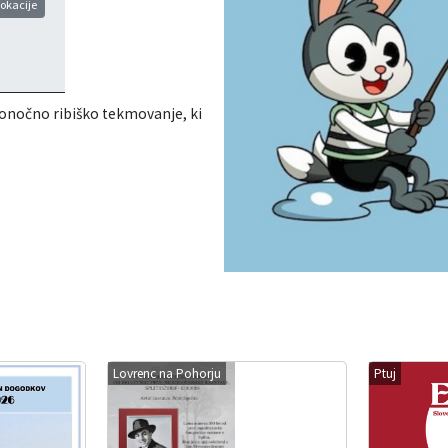
lokacije
ikonočno ribiško tekmovanje, ki
Lovrenc na Pohorju
Ptuj