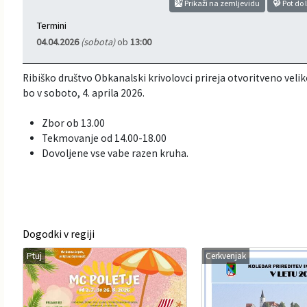
Prikaži na zemljevidu
Pot do 
Informacije javnega značaja
Javni razpisi, natečaji, namere...
Termini
04.04.2026
(sobota)
ob
13:00
Vizitka občine
Projekti in investicije
Ribiško društvo Obkanalski krivolovci prireja otvoritveno vel
Občinski časopis Hajdinčan
bo v soboto, 4. aprila 2026.
Priznanja občine
Zbor ob 13.00
Tekmovanje od 14.00-18.00
Dovoljene vse vabe razen kruha.
Lokalne volitve
Napovedniki SIP TV
Dogodki v regiji
Ptuj
Cerkvenjak