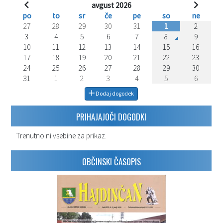
avgust 2026
po
to
sr
če
pe
so
ne
27
28
29
30
31
1
2
3
4
5
6
7
8
9
10
11
12
13
14
15
16
17
18
19
20
21
22
23
24
25
26
27
28
29
30
31
1
2
3
4
5
6
Dodaj dogodek
PRIHAJAJOČI DOGODKI
Trenutno ni vsebine za prikaz.
OBČINSKI ČASOPIS