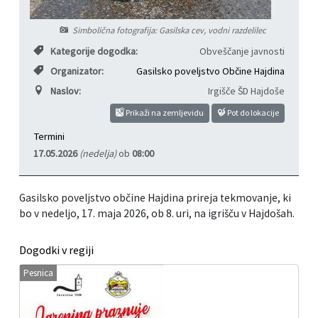
Informacije javnega značaja
Javni razpisi, natečaji, namere...
Simbolična fotografija: Gasilska cev, vodni razdelilec
Kategorije dogodka:
Obveščanje javnosti
Vizitka občine
Projekti in investicije
Organizator:
Gasilsko poveljstvo Občine Hajdina
Naslov:
Irgišče ŠD Hajdoše
Občinski časopis Hajdinčan
Prikaži na zemljevidu
Pot do lokacije
Priznanja občine
Termini
17.05.2026
(nedelja)
ob
08:00
Lokalne volitve
Gasilsko poveljstvo občine Hajdina prireja tekmovanje, ki
Napovedniki SIP TV
bo v nedeljo, 17. maja 2026, ob 8. uri, na igrišču v Hajdošah.
Dogodki v regiji
Pesnica