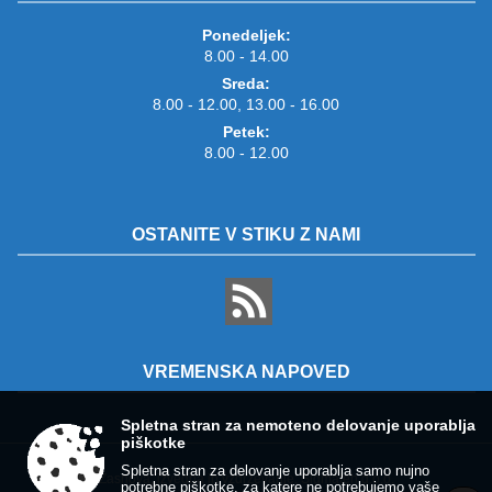
Ponedeljek:
8.00 - 14.00
Sreda:
8.00 - 12.00, 13.00 - 16.00
Petek:
8.00 - 12.00
OSTANITE V STIKU Z NAMI
VREMENSKA NAPOVED
Spletna stran za nemoteno delovanje uporablja
piškotke
Spletna stran za delovanje uporablja samo nujno
Zasnova, izvedba in vzdrževanje: Sigmateh d.o.o.
potrebne piškotke, za katere ne potrebujemo vaše