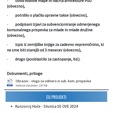
-
izvod vodilne mape in načrta arhitekture PGD
(obvezno),
-
potrdilo o plačilu upravne takse (obvezno),
-
podpisani izjavi za subvencioniranje odmerjenega
komunalnega prispevka za mlade in mlade družine
(obvezno),
-
izpis iz zemljiške knjige za zadevno nepremičnino, ki
ne sme biti starejši od 3 mesecev (obvezno),
-
drugo (pooblastilo za zastopanje, itd.).
Dokumenti, priloge
Obrazec - vloga za odmero in sub. kom. prispevka
Velikost datoteke: 197 KB
EU PROJEKTI
Konzorcij Hoče - Slivnica SE OVE 2024