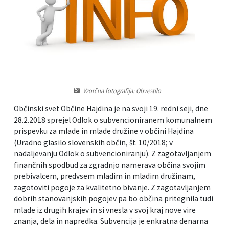
Informacije javnega značaja
Javni razpisi, natečaji, namere...
Vizitka občine
Projekti in investicije
Občinski časopis Hajdinčan
Vzorčna fotografija: Obvestilo
Priznanja občine
Občinski svet Občine Hajdina je na svoji 19. redni seji, dne
Lokalne volitve
28.2.2018 sprejel Odlok o subvencioniranem komunalnem
prispevku za mlade in mlade družine v občini Hajdina
(Uradno glasilo slovenskih občin, št. 10/2018; v
Napovedniki SIP TV
nadaljevanju Odlok o subvencioniranju). Z zagotavljanjem
finančnih spodbud za zgradnjo namerava občina svojim
prebivalcem, predvsem mladim in mladim družinam,
zagotoviti pogoje za kvalitetno bivanje. Z zagotavljanjem
dobrih stanovanjskih pogojev pa bo občina pritegnila tudi
mlade iz drugih krajev in si vnesla v svoj kraj nove vire
znanja, dela in napredka. Subvencija je enkratna denarna