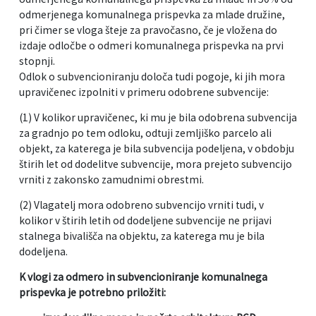
odmerjenega komunalnega prispevka za mlade družine,
pri čimer se vloga šteje za pravočasno, če je vložena do
izdaje odločbe o odmeri komunalnega prispevka na prvi
stopnji.
Odlok o subvencioniranju določa tudi pogoje, ki jih mora
upravičenec izpolniti v primeru odobrene subvencije:
(1) V kolikor upravičenec, ki mu je bila odobrena subvencija
za gradnjo po tem odloku, odtuji zemljiško parcelo ali
objekt, za katerega je bila subvencija podeljena, v obdobju
štirih let od dodelitve subvencije, mora prejeto subvencijo
vrniti z zakonsko zamudnimi obrestmi.
(2) Vlagatelj mora odobreno subvencijo vrniti tudi, v
kolikor v štirih letih od dodeljene subvencije ne prijavi
stalnega bivališča na objektu, za katerega mu je bila
dodeljena.
K vlogi za odmero in subvencioniranje komunalnega
prispevka je potrebno priložiti: