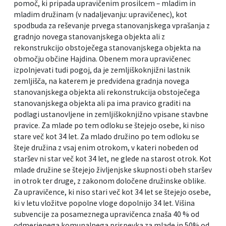
pomoč, ki pripada upravičenim prosilcem – mladim in
mladim družinam (v nadaljevanju: upravičenec), kot
spodbuda za reševanje prvega stanovanjskega vprašanja z
gradnjo novega stanovanjskega objekta ali z
rekonstrukcijo obstoječega stanovanjskega objekta na
območju občine Hajdina. Obenem mora upravičenec
izpolnjevati tudi pogoj, da je zemljiškoknjižni lastnik
zemljišča, na katerem je predvidena gradnja novega
stanovanjskega objekta ali rekonstrukcija obstoječega
stanovanjskega objekta ali pa ima pravico graditi na
podlagi ustanovljene in zemljiškoknjižno vpisane stavbne
pravice. Za mlade po tem odloku se štejejo osebe, ki niso
stare več kot 34 let. Za mlado družino po tem odloku se
šteje družina z vsaj enim otrokom, v kateri nobeden od
staršev ni star več kot 34 let, ne glede na starost otrok. Kot
mlade družine se štejejo življenjske skupnosti obeh staršev
in otrok ter druge, z zakonom določene družinske oblike.
Za upravičence, ki niso stari več kot 34 let se štejejo osebe,
ki v letu vložitve popolne vloge dopolnijo 34 let. Višina
subvencije za posameznega upravičenca znaša 40 % od
odmerjenega komunalnega prispevka za mlade in 50% od