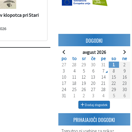
v klopotca pri Stari
2026
DOGODKI
avgust 2026
po
to
sr
če
pe
so
ne
27
28
29
30
31
1
2
3
4
5
6
7
8
9
10
11
12
13
14
15
16
17
18
19
20
21
22
23
24
25
26
27
28
29
30
31
1
2
3
4
5
6
Dodaj dogodek
PRIHAJAJOČI DOGODKI
Trenutno ni vsebine za prikaz.