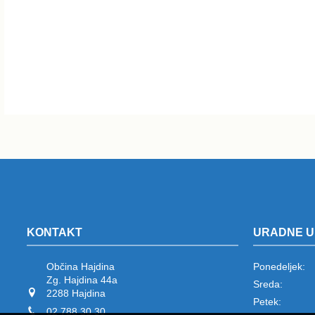
KONTAKT
URADNE U
Občina Hajdina
Ponedeljek:
Zg. Hajdina 44a
Sreda:
2288 Hajdina
Petek:
02 788 30 30