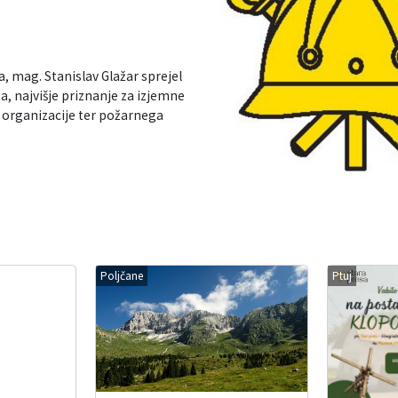
a, mag. Stanislav Glažar sprejel
a, najvišje priznanje za izjemne
 organizacije ter požarnega
Poljčane
Ptuj