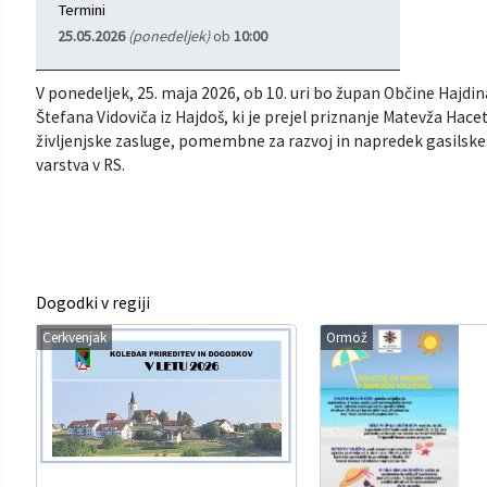
Termini
Informacije javnega značaja
Javni razpisi, natečaji, namere...
25.05.2026
(ponedeljek)
ob
10:00
Vizitka občine
Projekti in investicije
V ponedeljek, 25. maja 2026, ob 10. uri bo župan Občine Hajdin
Štefana Vidoviča iz Hajdoš, ki je prejel priznanje Matevža Hacet
Občinski časopis Hajdinčan
življenjske zasluge, pomembne za razvoj in napredek gasilske
varstva v RS.
Priznanja občine
Lokalne volitve
Dogodki v regiji
Napovedniki SIP TV
Cerkvenjak
Ormož