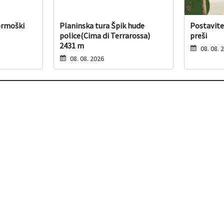
ormoški
Planinska tura Špik hude
Postavite
police(Cima di Terrarossa)
preši
2431 m
08. 08. 
08. 08. 2026