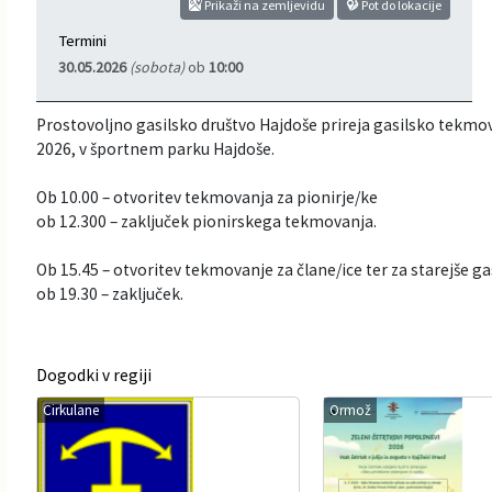
Prikaži na zemljevidu
Pot do lokacije
Informacije javnega značaja
Javni razpisi, natečaji, namere...
Termini
30.05.2026
(sobota)
ob
10:00
Vizitka občine
Projekti in investicije
Prostovoljno gasilsko društvo Hajdoše prireja gasilsko tekmov
Občinski časopis Hajdinčan
2026, v športnem parku Hajdoše.
Priznanja občine
Ob 10.00 – otvoritev tekmovanja za pionirje/ke
ob 12.300 – zaključek pionirskega tekmovanja.
Lokalne volitve
Ob 15.45 – otvoritev tekmovanje za člane/ice ter za starejše ga
ob 19.30 – zaključek.
Napovedniki SIP TV
Dogodki v regiji
Cirkulane
Ormož