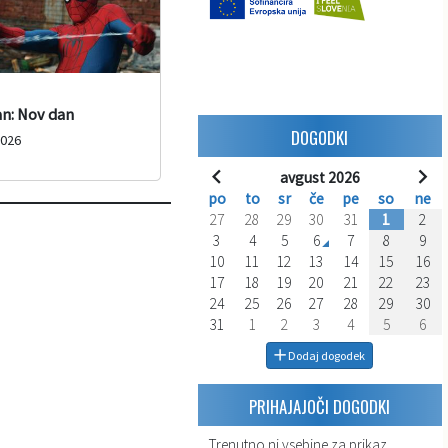
n: Nov dan
DOGODKI
2026
avgust 2026
po
to
sr
če
pe
so
ne
27
28
29
30
31
1
2
3
4
5
6
7
8
9
10
11
12
13
14
15
16
17
18
19
20
21
22
23
24
25
26
27
28
29
30
31
1
2
3
4
5
6
Dodaj dogodek
PRIHAJAJOČI DOGODKI
Trenutno ni vsebine za prikaz.