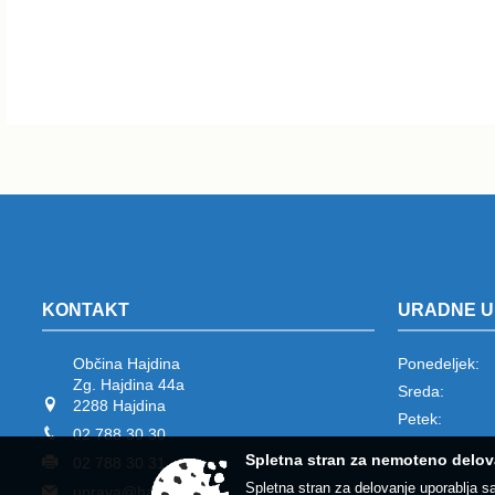
KONTAKT
URADNE U
Občina Hajdina
Ponedeljek:
Zg. Hajdina 44a
Sreda:
2288 Hajdina
Petek:
02 788 30 30
Spletna stran za nemoteno delov
02 788 30 31
Spletna stran za delovanje uporablja s
uprava@hajdina.si