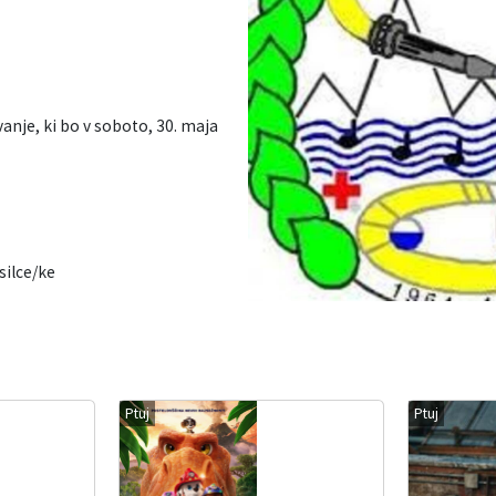
anje, ki bo v soboto, 30. maja
silce/ke
Ptuj
Ptuj