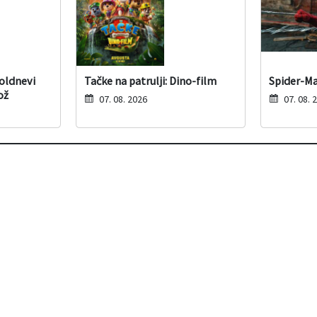
poldnevi
Tačke na patrulji: Dino-film
Spider-Ma
ož
07. 08. 2026
07. 08. 