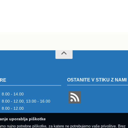
OSTANITE V STIKU Z NAMI
RE
8.00 - 14.00
8.00 - 12.00, 13.00 - 16.00
8.00 - 12.00
anje uporablja piškotke
amo nujno potrebne piškotke, za katere ne potrebujemo vaše privolitve. Brez