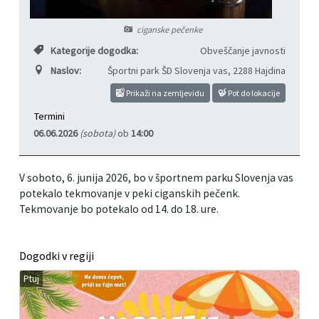
Informacije javnega značaja
Javni razpisi, natečaji, namere...
ciganske pečenke
Kategorije dogodka:
Obveščanje javnosti
Vizitka občine
Projekti in investicije
Naslov:
Športni park ŠD Slovenja vas
,
2288 Hajdina
Občinski časopis Hajdinčan
Prikaži na zemljevidu
Pot do lokacije
Termini
Priznanja občine
06.06.2026
(sobota)
ob
14:00
Lokalne volitve
V soboto, 6. junija 2026, bo v športnem parku Slovenja vas
potekalo tekmovanje v peki ciganskih pečenk.
Napovedniki SIP TV
Tekmovanje bo potekalo od 14. do 18. ure.
Dogodki v regiji
Ptuj