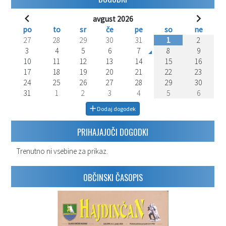
avgust 2026
po
to
sr
če
pe
so
ne
27
28
29
30
31
1
2
3
4
5
6
7
8
9
10
11
12
13
14
15
16
17
18
19
20
21
22
23
24
25
26
27
28
29
30
31
1
2
3
4
5
6
Dodaj dogodek
PRIHAJAJOČI DOGODKI
Trenutno ni vsebine za prikaz.
OBČINSKI ČASOPIS