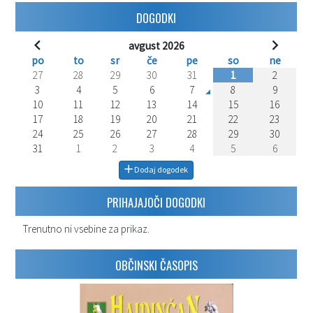
DOGODKI
avgust 2026
po
to
sr
če
pe
so
ne
27
28
29
30
31
1
2
3
4
5
6
7
8
9
10
11
12
13
14
15
16
17
18
19
20
21
22
23
24
25
26
27
28
29
30
31
1
2
3
4
5
6
Dodaj dogodek
PRIHAJAJOČI DOGODKI
Trenutno ni vsebine za prikaz.
OBČINSKI ČASOPIS