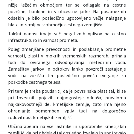
nižje ležečim območjem ter se odlagala na cestne
površine, bankine in v obcestne jarke. Na posameznih
odsekih je bilo posledično ugotovljeno večje nalaganje
blata in zemljine v območju cestnega zemljišča.
Takšni nanosi imajo več negativnih vplivov na cestno
infrastrukturo in varnost prometa.
Poleg zmanjšane prevoznosti in poslabšanja prometne
varnosti, zlasti v mokrih vremenskih razmerah, prihaja
tudi do oviranega odvodnjavanja meteornih voda.
Zamašitev jarkov in odtokov lahko povzroči zastajanje
vode na vozišču ter posledično poveča tveganje za
poškodbe cestnega telesa.
Pri tem je treba poudariti, da je površinska plast tal, ki se
pri tovrstnih pojavih najpogosteje odnaša, praviloma
najkakovostnejši del kmetijske zemlje, zato ima njeno
ohranjanje pomemben vpliv tudi na dolgoročno
rodovitnost kmetijskih zemljišč.
Občina apelira na vse lastnike in uporabnike kmetijskih
zemljišč, da pri obdelavi tal dosledno izvajajo in upoštevajo