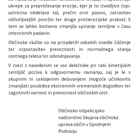
ukrepe za preprečevanje erozije, kjer je to izvedljivo (npr.
ustrezna obdelava tal, prečni orni pasovi, zatravitev
občutljivejših površin ter druge protierozijske prakse). S
tem se lahko bistveno zmanjša spiranje zemljine v času
intenzivnih padavin.
Občinske službe so na prizadetih odsekih izvedle čiščenje
ter vzpostavitev prevoznosti in normalnega stanja
cestnega telesa ter odvodnjavanja.
V zvezi z navedenim se vse deležnike pri rabi kmetijskih
zemljišč poziva k odgovornemu ravnanju, saj je le s
skupnim in usklajenim delovanjem mogoče učinkovito
zmanjšati posledice ekstremnih vremenskih dogodkov ter
zagotoviti varnost in prevoznost občinskih cest.
Občinsko inšpekcijsko
nadzorstvo Skupna občinska
uprava občin v Spodnjem
Podravju