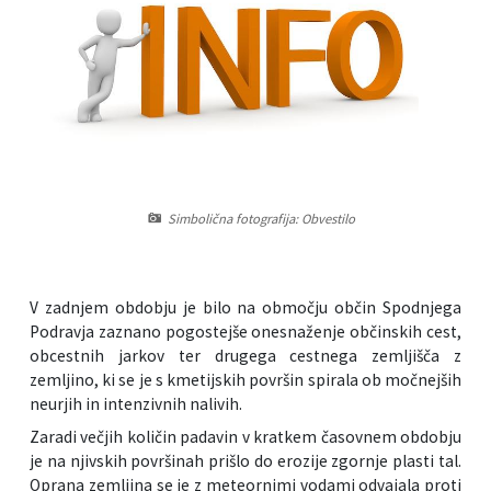
Informacije javnega značaja
Javni razpisi, natečaji, namere...
Vizitka občine
Projekti in investicije
Občinski časopis Hajdinčan
Priznanja občine
Simbolična fotografija: Obvestilo
Lokalne volitve
Napovedniki SIP TV
V zadnjem obdobju je bilo na območju občin Spodnjega
Podravja zaznano pogostejše onesnaženje občinskih cest,
obcestnih jarkov ter drugega cestnega zemljišča z
zemljino, ki se je s kmetijskih površin spirala ob močnejših
neurjih in intenzivnih nalivih.
Zaradi večjih količin padavin v kratkem časovnem obdobju
je na njivskih površinah prišlo do erozije zgornje plasti tal.
Oprana zemljina se je z meteornimi vodami odvajala proti