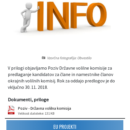
Informacije javnega značaja
Javni razpisi, natečaji, namere...
Vizitka občine
Projekti in investicije
Občinski časopis Hajdinčan
Priznanja občine
Vzorčna fotografija: Obvestilo
Lokalne volitve
V prilogi objavljamo Poziv Državne volilne komisije za
predlaganje kandidatov za člane in namestnike članov
okrajnih volilnih komisij. Rok za oddajo predlogov je do
Napovedniki SIP TV
vključno 30. 11. 2018.
Dokumenti, priloge
Poziv - Državna volilna komisija
Velikost datoteke: 131 KB
EU PROJEKTI