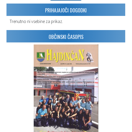
PRIHAJAJOČI DOGODKI
Trenutno ni vsebine za prikaz.
OBČINSKI ČASOPIS