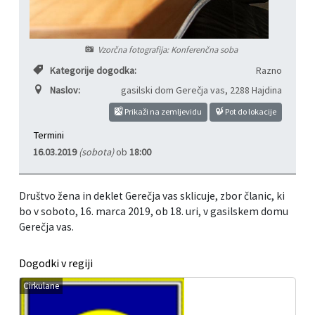
Informacije javnega značaja
Javni razpisi, natečaji, namere...
Vzorčna fotografija: Konferenčna soba
Vizitka občine
Projekti in investicije
Kategorije dogodka:
Razno
Naslov:
gasilski dom Gerečja vas
,
2288 Hajdina
Občinski časopis Hajdinčan
Prikaži na zemljevidu
Pot do lokacije
Priznanja občine
Termini
16.03.2019
(sobota)
ob
18:00
Lokalne volitve
Društvo žena in deklet Gerečja vas sklicuje, zbor članic, ki
Napovedniki SIP TV
bo v soboto, 16. marca 2019, ob 18. uri, v gasilskem domu
Gerečja vas.
Dogodki v regiji
Cirkulane