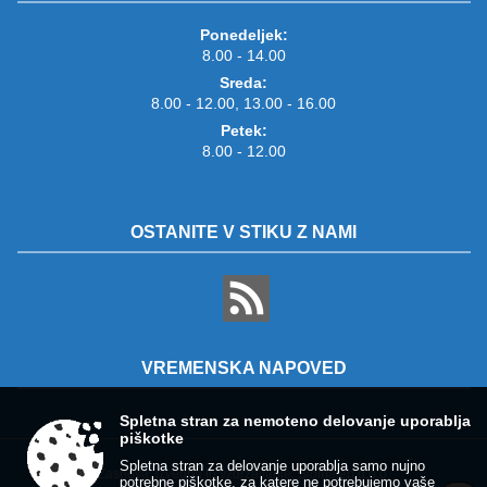
Ponedeljek:
8.00 - 14.00
Sreda:
8.00 - 12.00, 13.00 - 16.00
Petek:
8.00 - 12.00
OSTANITE V STIKU Z NAMI
VREMENSKA NAPOVED
Spletna stran za nemoteno delovanje uporablja
piškotke
Spletna stran za delovanje uporablja samo nujno
Zasnova, izvedba in vzdrževanje: Sigmateh d.o.o.
potrebne piškotke, za katere ne potrebujemo vaše