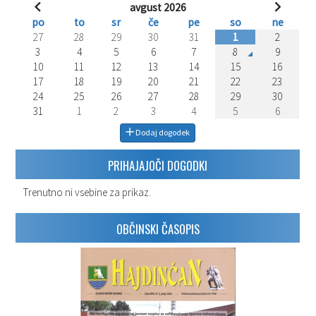
avgust 2026
po
to
sr
če
pe
so
ne
27
28
29
30
31
1
2
3
4
5
6
7
8
9
10
11
12
13
14
15
16
17
18
19
20
21
22
23
24
25
26
27
28
29
30
31
1
2
3
4
5
6
Dodaj dogodek
PRIHAJAJOČI DOGODKI
Trenutno ni vsebine za prikaz.
OBČINSKI ČASOPIS