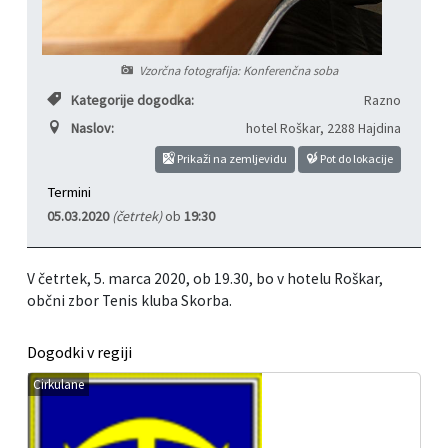
Informacije javnega značaja
Javni razpisi, natečaji, namere...
Vzorčna fotografija: Konferenčna soba
Vizitka občine
Projekti in investicije
Kategorije dogodka:
Razno
Naslov:
hotel Roškar
,
2288 Hajdina
Občinski časopis Hajdinčan
Prikaži na zemljevidu
Pot do lokacije
Priznanja občine
Termini
05.03.2020
(četrtek)
ob
19:30
Lokalne volitve
V četrtek, 5. marca 2020, ob 19.30, bo v hotelu Roškar,
Napovedniki SIP TV
občni zbor Tenis kluba Skorba.
Dogodki v regiji
Cirkulane