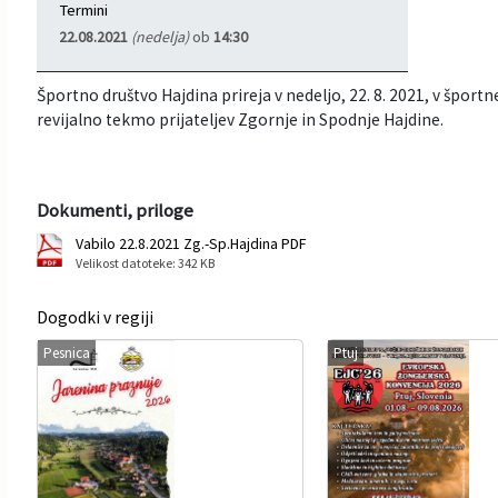
Termini
Informacije javnega značaja
Javni razpisi, natečaji, namere...
22.08.2021
(nedelja)
ob
14:30
Vizitka občine
Projekti in investicije
Športno društvo Hajdina prireja v nedeljo, 22. 8. 2021, v šport
revijalno tekmo prijateljev Zgornje in Spodnje Hajdine.
Občinski časopis Hajdinčan
Priznanja občine
Dokumenti, priloge
Vabilo 22.8.2021 Zg.-Sp.Hajdina PDF
Lokalne volitve
Velikost datoteke: 342 KB
Napovedniki SIP TV
Dogodki v regiji
Pesnica
Ptuj