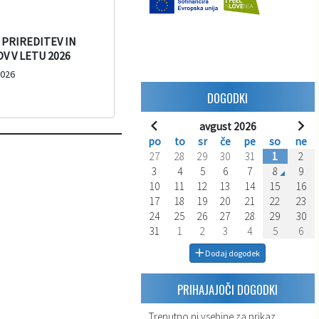
PRIREDITEV IN
 V LETU 2026
2026
DOGODKI
avgust 2026
po
to
sr
če
pe
so
ne
27
28
29
30
31
1
2
3
4
5
6
7
8
9
10
11
12
13
14
15
16
17
18
19
20
21
22
23
24
25
26
27
28
29
30
31
1
2
3
4
5
6
Dodaj dogodek
PRIHAJAJOČI DOGODKI
Trenutno ni vsebine za prikaz.