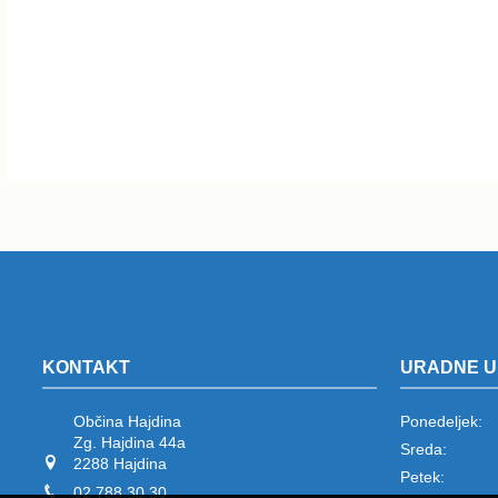
KONTAKT
URADNE U
Občina Hajdina
Ponedeljek:
Zg. Hajdina 44a
Sreda:
2288 Hajdina
Petek:
02 788 30 30