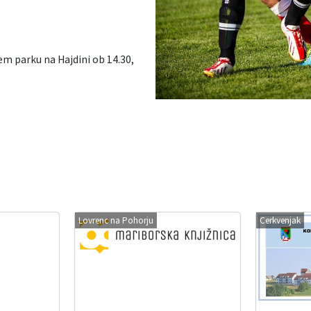
nem parku na Hajdini ob 14.30,
Lovrenc na Pohorju
Cerkvenjak