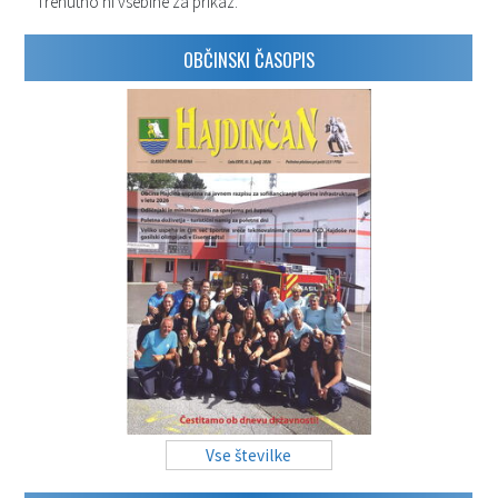
Trenutno ni vsebine za prikaz.
OBČINSKI ČASOPIS
Vse številke