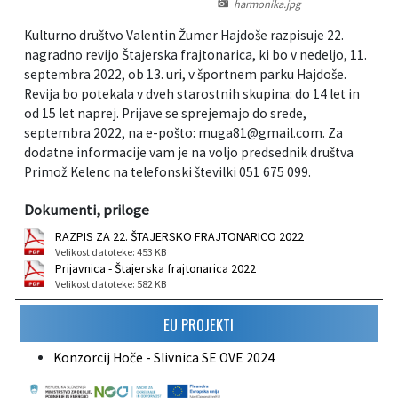
harmonika.jpg
Informacije javnega značaja
Javni razpisi, natečaji, namere...
Kulturno društvo Valentin Žumer Hajdoše razpisuje 22.
nagradno revijo Štajerska frajtonarica, ki bo v nedeljo, 11.
Vizitka občine
Projekti in investicije
septembra 2022, ob 13. uri, v športnem parku Hajdoše.
Revija bo potekala v dveh starostnih skupina: do 14 let in
od 15 let naprej. Prijave se sprejemajo do srede,
Občinski časopis Hajdinčan
septembra 2022, na e-pošto: muga81@gmail.com. Za
dodatne informacije vam je na voljo predsednik društva
Priznanja občine
Primož Kelenc na telefonski številki 051 675 099.
Lokalne volitve
Dokumenti, priloge
RAZPIS ZA 22. ŠTAJERSKO FRAJTONARICO 2022
Napovedniki SIP TV
Velikost datoteke: 453 KB
Prijavnica - Štajerska frajtonarica 2022
Velikost datoteke: 582 KB
EU PROJEKTI
Konzorcij Hoče - Slivnica SE OVE 2024