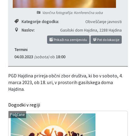
Informacije javnega značaja
Javni razpisi, natečaji, namere...
Vzorčna fotografija: Konferenčna soba
Kategorije dogodka:
Obveščanje javnosti
Vizitka občine
Projekti in investicije
Naslov:
Gasilski dom Hajdina
,
2288 Hajdina
Občinski časopis Hajdinčan
Prikaži na zemljevidu
Pot do lokacije
Termini
Priznanja občine
04.03.2023
(sobota)
ob
18:00
Lokalne volitve
PGD Hajdina prireja občni zbor društva, ki bo v soboto, 4.
marca 2023, ob 18. uri, v prostorih gasilskega doma
Napovedniki SIP TV
Hajdina.
Dogodki v regiji
Poljčane