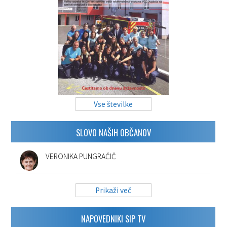
Vse številke
SLOVO NAŠIH OBČANOV
VERONIKA PUNGRAČIČ
Prikaži več
NAPOVEDNIKI SIP TV