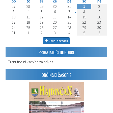
po
to
sr
če
pe
so
ne
27
28
29
30
31
1
2
3
4
5
6
7
8
9
10
11
12
13
14
15
16
17
18
19
20
21
22
23
24
25
26
27
28
29
30
31
1
2
3
4
5
6
Dodaj dogodek
PRIHAJAJOČI DOGODKI
Trenutno ni vsebine za prikaz.
OBČINSKI ČASOPIS