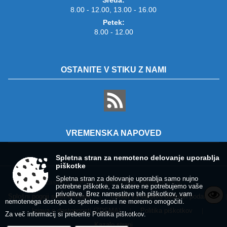
8.00 - 12.00, 13.00 - 16.00
Petek:
8.00 - 12.00
OSTANITE V STIKU Z NAMI
VREMENSKA NAPOVED
Spletna stran za nemoteno delovanje uporablja
piškotke
Spletna stran za delovanje uporablja samo nujno
Zasnova, izvedba in vzdrževanje: Sigmateh d.o.o.
potrebne piškotke, za katere ne potrebujemo vaše
privolitve. Brez namestitve teh piškotkov, vam
Splošni pogoji spletne strani
Center za varstvo osebnih podatkov
|
|
nemotenega dostopa do spletne strani ne moremo omogočiti.
Izjava o dostopnosti (ZDSMA)
Politika piškotkov
|
|
Za več informacij si preberite
Politika piškotkov
.
Kazalo strani