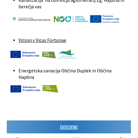
Kanalizacija na območju aglomeracij Zg. Hajdina in
Gerečja vas
Vstopi v Vicus Fortunae
Energetska sanacija Občina Duplek in Občina
Hajdina
DOGODKI