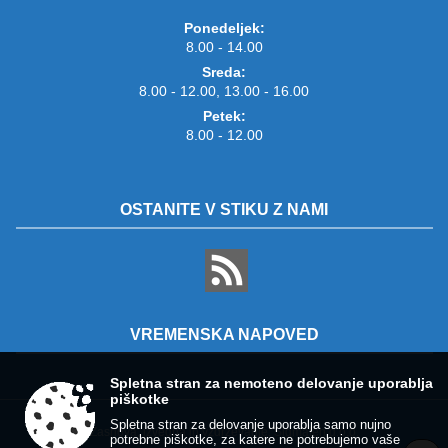
Ponedeljek:
8.00 - 14.00
Sreda:
8.00 - 12.00, 13.00 - 16.00
Petek:
8.00 - 12.00
OSTANITE V STIKU Z NAMI
VREMENSKA NAPOVED
Spletna stran za nemoteno delovanje uporablja
piškotke
Spletna stran za delovanje uporablja samo nujno
Zasnova, izvedba in vzdrževanje: Sigmateh d.o.o.
potrebne piškotke, za katere ne potrebujemo vaše