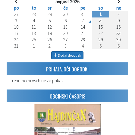
avgust 2026
po
to
sr
če
pe
so
ne
27
28
29
30
31
1
2
3
4
5
6
7
8
9
10
11
12
13
14
15
16
17
18
19
20
21
22
23
24
25
26
27
28
29
30
31
1
2
3
4
5
6
Dodaj dogodek
PRIHAJAJOČI DOGODKI
Trenutno ni vsebine za prikaz.
OBČINSKI ČASOPIS