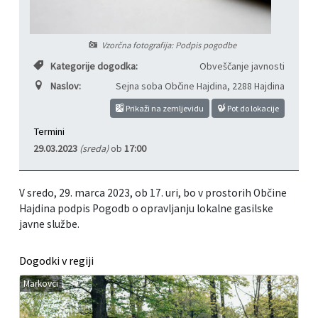
Informacije javnega značaja
Javni razpisi, natečaji, namere...
Vzorčna fotografija: Podpis pogodbe
Vizitka občine
Projekti in investicije
Kategorije dogodka:
Obveščanje javnosti
Naslov:
Sejna soba Občine Hajdina
,
2288 Hajdina
Občinski časopis Hajdinčan
Prikaži na zemljevidu
Pot do lokacije
Priznanja občine
Termini
29.03.2023
(sreda)
ob
17:00
Lokalne volitve
V sredo, 29. marca 2023, ob 17. uri, bo v prostorih Občine
Napovedniki SIP TV
Hajdina podpis Pogodb o opravljanju lokalne gasilske
javne službe.
Dogodki v regiji
Markovci