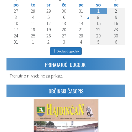
po
to
sr
če
pe
so
ne
27
28
29
30
31
1
2
3
4
5
6
7
8
9
10
11
12
13
14
15
16
17
18
19
20
21
22
23
24
25
26
27
28
29
30
31
1
2
3
4
5
6
Dodaj dogodek
PRIHAJAJOČI DOGODKI
Trenutno ni vsebine za prikaz.
OBČINSKI ČASOPIS