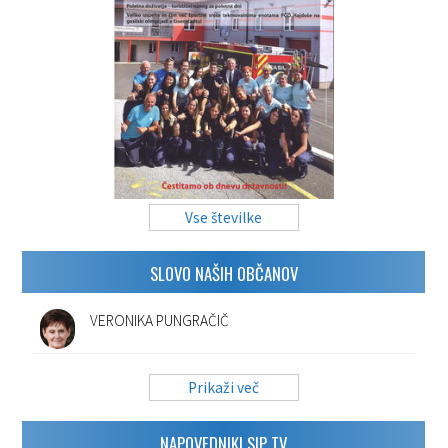
Vse številke
SLOVO NAŠIH OBČANOV
VERONIKA PUNGRAČIČ
Prikaži več
NAPOVEDNIKI SIP TV