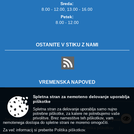
Sreda:
8.00 - 12.00, 13.00 - 16.00
Petek:
8.00 - 12.00
OSTANITE V STIKU Z NAMI
VREMENSKA NAPOVED
Spletna stran za nemoteno delovanje uporablja
piškotke
Spletna stran za delovanje uporablja samo nujno
Zasnova, izvedba in vzdrževanje: Sigmateh d.o.o.
potrebne piškotke, za katere ne potrebujemo vaše
privolitve. Brez namestitve teh piškotkov, vam
Splošni pogoji spletne strani
Center za varstvo osebnih podatkov
|
|
nemotenega dostopa do spletne strani ne moremo omogočiti.
Izjava o dostopnosti (ZDSMA)
Politika piškotkov
|
|
Za več informacij si preberite
Politika piškotkov
.