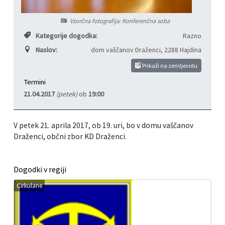
Informacije javnega značaja
Javni razpisi, natečaji, namere...
Vzorčna fotografija: Konferenčna soba
Kategorije dogodka:
Razno
Vizitka občine
Projekti in investicije
Naslov:
dom vaščanov Draženci
,
2288 Hajdina
Občinski časopis Hajdinčan
Prikaži na zemljevidu
Termini
Priznanja občine
21.04.2017
(petek)
ob
19:00
Lokalne volitve
V petek 21. aprila 2017, ob 19. uri, bo v domu vaščanov
Draženci, občni zbor KD Draženci.
Napovedniki SIP TV
Dogodki v regiji
Cirkulane