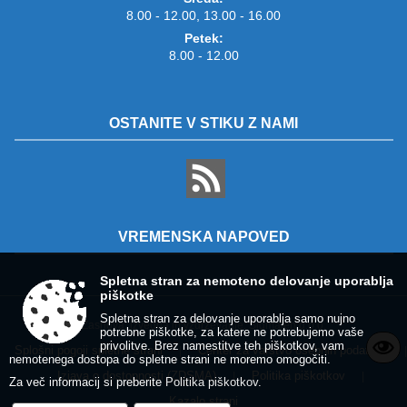
8.00 - 12.00, 13.00 - 16.00
Petek:
8.00 - 12.00
OSTANITE V STIKU Z NAMI
VREMENSKA NAPOVED
Spletna stran za nemoteno delovanje uporablja
piškotke
Spletna stran za delovanje uporablja samo nujno
Zasnova, izvedba in vzdrževanje: Sigmateh d.o.o.
potrebne piškotke, za katere ne potrebujemo vaše
privolitve. Brez namestitve teh piškotkov, vam
Splošni pogoji spletne strani
Center za varstvo osebnih podatkov
|
|
nemotenega dostopa do spletne strani ne moremo omogočiti.
Izjava o dostopnosti (ZDSMA)
Politika piškotkov
|
|
Za več informacij si preberite
Politika piškotkov
.
Kazalo strani