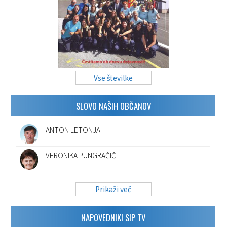
Vse številke
SLOVO NAŠIH OBČANOV
ANTON LETONJA
VERONIKA PUNGRAČIČ
Prikaži več
NAPOVEDNIKI SIP TV