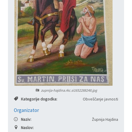
Informacije javnega značaja
Javni razpisi, natečaji, namere...
Vizitka občine
Projekti in investicije
Občinski časopis Hajdinčan
Priznanja občine
Lokalne volitve
Napovedniki SIP TV
zupnija-hajdina.rkc.si1652288248.jpg
Kategorije dogodka:
Obveščanje javnosti
Organizator
Naziv:
Župnija Hajdina
Naslov: