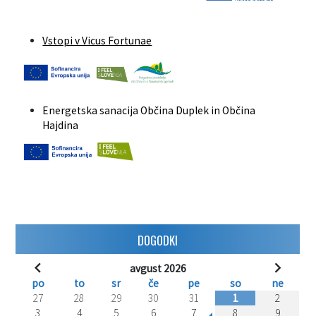
Vstopi v Vicus Fortunae
Energetska sanacija Občina Duplek in Občina
Hajdina
DOGODKI
avgust 2026
po
to
sr
če
pe
so
ne
27
28
29
30
31
1
2
3
4
5
6
7
8
9