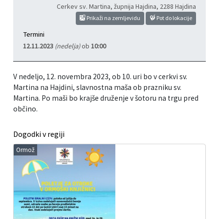
Cerkev sv. Martina, župnija Hajdina
,
2288 Hajdina
Prikaži na zemljevidu
Pot do lokacije
Termini
12.11.2023
(nedelja)
ob
10:00
V nedeljo, 12. novembra 2023, ob 10. uri bo v cerkvi sv.
Martina na Hajdini, slavnostna maša ob prazniku sv.
Martina. Po maši bo krajše druženje v šotoru na trgu pred
občino.
Dogodki v regiji
Ormož