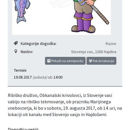
Informacije javnega značaja
Javni razpisi, natečaji, namere...
Vizitka občine
Projekti in investicije
Občinski časopis Hajdinčan
Kategorije dogodka:
Razno
Naslov:
Slovenja vas
,
2288 Hajdina
Priznanja občine
Prikaži na zemljevidu
Pot do lokacije
Lokalne volitve
Termini
19.08.2017
(sobota)
ob
14:00
Napovedniki SIP TV
Ribiško društvo, Obkanalski krivolovci, iz Slovenje vasi
vabijo na ribiško tekmovanje, ob prazniku Marijinega
vnebovzetja, ki bo v soboto, 19. avgusta 2017, ob 14. uri, na
lokaciji ob kanalu med Slovenjo vasjo in Hajdošami.
Dogodki v regiji