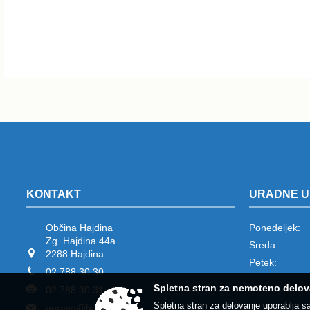
KONTAKT
URADNE U
Občina Hajdina
Ponedeljek:
Zg. Hajdina 44a
Sreda:
2288 Hajdina
Petek:
02 788 30 30
Spletna stran za nemoteno delov
02 788 30 31
Spletna stran za delovanje uporablja s
uprava@hajdina.si