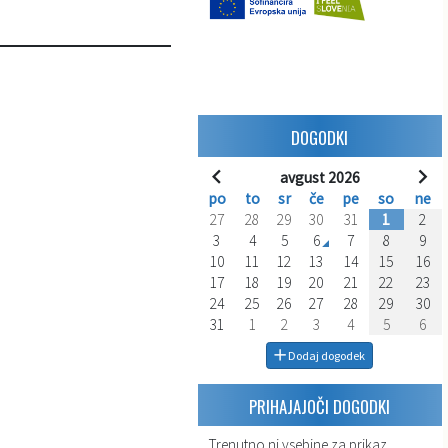
DOGODKI
avgust 2026
po
to
sr
če
pe
so
ne
27
28
29
30
31
1
2
3
4
5
6
7
8
9
10
11
12
13
14
15
16
17
18
19
20
21
22
23
24
25
26
27
28
29
30
31
1
2
3
4
5
6
Dodaj dogodek
PRIHAJAJOČI DOGODKI
Trenutno ni vsebine za prikaz.