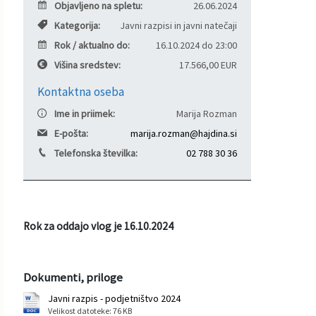
Objavljeno na spletu:
26.06.2024
Informacije javnega značaja
Javni razpisi, natečaji, namere...
Kategorija:
Javni razpisi in javni natečaji
Rok / aktualno do:
16.10.2024 do 23:00
Vizitka občine
Projekti in investicije
Višina sredstev:
17.566,00 EUR
Kontaktna oseba
Občinski časopis Hajdinčan
Ime in priimek:
Marija Rozman
Priznanja občine
E-pošta:
marija.rozman@hajdina.si
Telefonska številka:
02 788 30 36
Lokalne volitve
Napovedniki SIP TV
Rok za oddajo vlog je 16.10.2024
Dokumenti, priloge
Javni razpis - podjetništvo 2024
Velikost datoteke: 76 KB