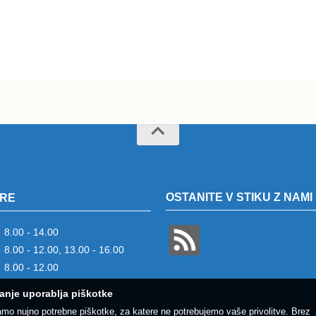
OSTANITE V STIKU Z NAMI
RE
8.00 - 14.00
8.00 - 12.00, 13.00 - 16.00
8.00 - 12.00
anje uporablja piškotke
amo nujno potrebne piškotke, za katere ne potrebujemo vaše privolitve. Brez