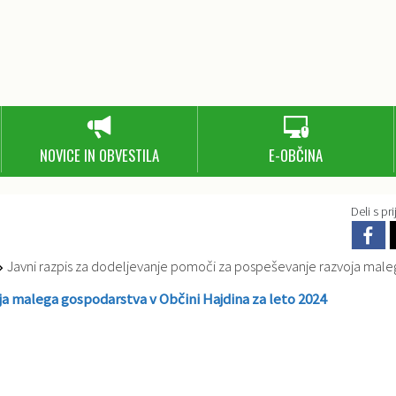
NOVICE IN OBVESTILA
E-OBČINA
Deli s prij
Javni razpis za dodeljevanje pomoči za pospeševanje razvoja malega gospodarstva v Občini Hajdina za let
ja malega gospodarstva v Občini Hajdina za leto 2024