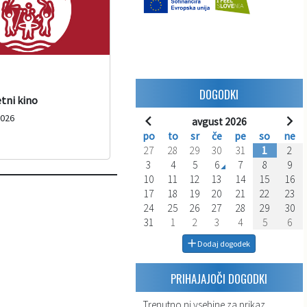
DOGODKI
etni kino
2026
avgust 2026
po
to
sr
če
pe
so
ne
27
28
29
30
31
1
2
3
4
5
6
7
8
9
10
11
12
13
14
15
16
17
18
19
20
21
22
23
24
25
26
27
28
29
30
31
1
2
3
4
5
6
Dodaj dogodek
PRIHAJAJOČI DOGODKI
Trenutno ni vsebine za prikaz.