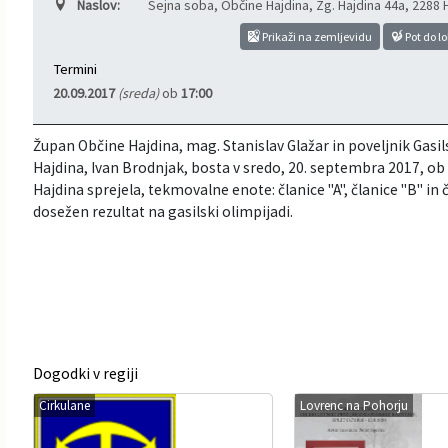
Naslov:
Sejna soba, Občine Hajdina, Zg. Hajdina 44a
,
2288 
Informacije javnega značaja
Javni razpisi, natečaji, namere...
Prikaži na zemljevidu
Pot do lo
Termini
Vizitka občine
Projekti in investicije
20.09.2017
(sreda)
ob
17:00
Občinski časopis Hajdinčan
Župan Občine Hajdina, mag. Stanislav Glažar in poveljnik Gasi
Hajdina, Ivan Brodnjak, bosta v sredo, 20. septembra 2017, ob 
Priznanja občine
Hajdina sprejela, tekmovalne enote: članice "A", članice "B" in 
dosežen rezultat na gasilski olimpijadi.
Lokalne volitve
Napovedniki SIP TV
Dogodki v regiji
Cirkulane
Lovrenc na Pohorju