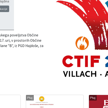
Hajdina
kacije
lskega poveljstva Občine
17. uri, v prostorih Občine
člane "B", iz PGD Hajdoše, za
Ptuj
Ptuj