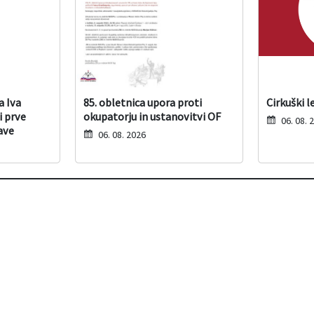
a Iva
85. obletnica upora proti
Cirkuški l
i prve
okupatorju in ustanovitvi OF
06. 08. 
ave
06. 08. 2026