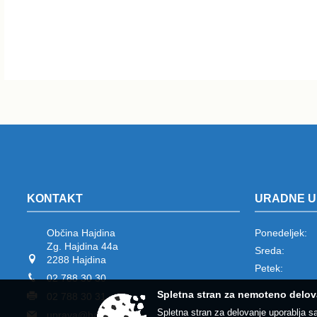
KONTAKT
URADNE U
Občina Hajdina
Ponedeljek:
Zg. Hajdina 44a
Sreda:
2288 Hajdina
Petek:
02 788 30 30
Spletna stran za nemoteno delov
02 788 30 31
Spletna stran za delovanje uporablja s
uprava@hajdina.si