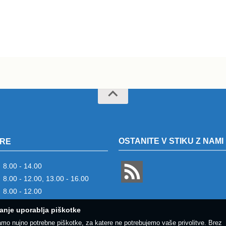
OSTANITE V STIKU Z NAMI
RE
8.00 - 14.00
8.00 - 12.00, 13.00 - 16.00
8.00 - 12.00
anje uporablja piškotke
amo nujno potrebne piškotke, za katere ne potrebujemo vaše privolitve. Brez