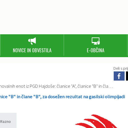
NOVICE IN OBVESTILA
E-OBČINA
Deli s prij
t iz PGD Hajdoše: članice "A", članice "B" in člane "B", za dosežen rezultat na gasilski olimpijadi
ce "B" in člane "B", za dosežen rezultat na gasilski olimpijadi
Razno