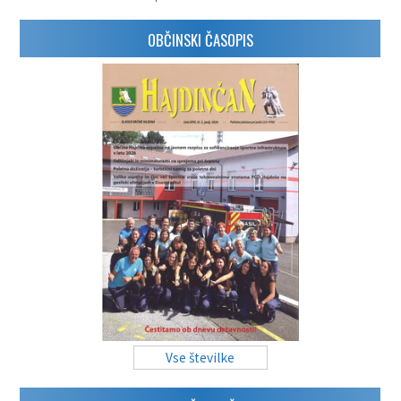
OBČINSKI ČASOPIS
Vse številke