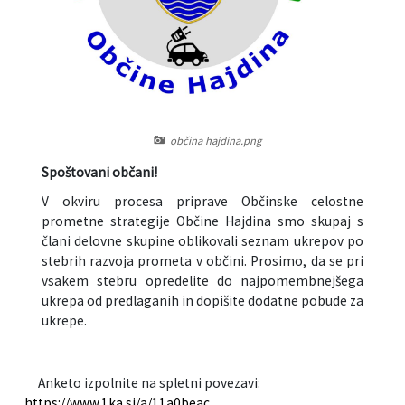
Informacije javnega značaja
Javni razpisi, natečaji, namere...
Vizitka občine
Projekti in investicije
Občinski časopis Hajdinčan
občina hajdina.png
Priznanja občine
Spoštovani občani!
V okviru procesa priprave Občinske celostne
Lokalne volitve
prometne strategije Občine Hajdina smo skupaj s
člani delovne skupine oblikovali seznam ukrepov po
Napovedniki SIP TV
stebrih razvoja prometa v občini. Prosimo, da se pri
vsakem stebru opredelite do najpomembnejšega
ukrepa od predlaganih in dopišite dodatne pobude za
ukrepe.
Anketo izpolnite na spletni povezavi:
https://www.1ka.si/a/11a0beac