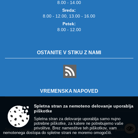
8.00 - 14.00
Sreda:
8.00 - 12.00, 13.00 - 16.00
Petek:
8.00 - 12.00
OSTANITE V STIKU Z NAMI
VREMENSKA NAPOVED
Spletna stran za nemoteno delovanje uporablja
piškotke
Spletna stran za delovanje uporablja samo nujno
Zasnova, izvedba in vzdrževanje: Sigmateh d.o.o.
potrebne piškotke, za katere ne potrebujemo vaše
privolitve. Brez namestitve teh piškotkov, vam
Splošni pogoji spletne strani
Center za varstvo osebnih podatkov
|
|
nemotenega dostopa do spletne strani ne moremo omogočiti.