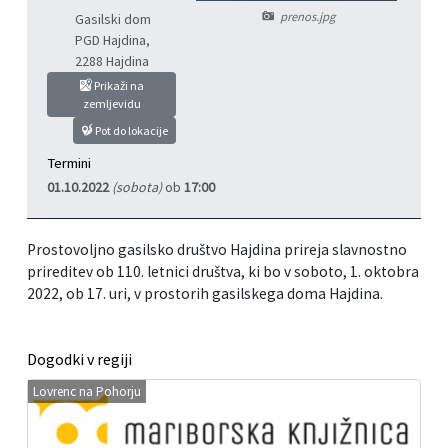
prenos.jpg
Gasilski dom
Informacije javnega značaja
Javni razpisi, natečaji, namere...
PGD Hajdina
,
2288 Hajdina
Vizitka občine
Projekti in investicije
Prikaži na
zemljevidu
Občinski časopis Hajdinčan
Pot do lokacije
Termini
Priznanja občine
01.10.2022
(sobota)
ob
17:00
Lokalne volitve
Prostovoljno gasilsko društvo Hajdina prireja slavnostno
prireditev ob 110. letnici društva, ki bo v soboto, 1. oktobra
Napovedniki SIP TV
2022, ob 17. uri, v prostorih gasilskega doma Hajdina.
Dogodki v regiji
Lovrenc na Pohorju