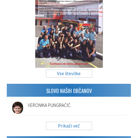
Vse številke
SLOVO NAŠIH OBČANOV
VERONIKA PUNGRAČIČ
Prikaži več