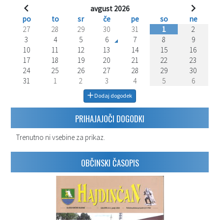
avgust 2026
po
to
sr
če
pe
so
ne
27
28
29
30
31
1
2
3
4
5
6
7
8
9
10
11
12
13
14
15
16
17
18
19
20
21
22
23
24
25
26
27
28
29
30
31
1
2
3
4
5
6
Dodaj dogodek
PRIHAJAJOČI DOGODKI
Trenutno ni vsebine za prikaz.
OBČINSKI ČASOPIS