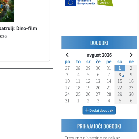
atrulji: Dino-film
2026
DOGODKI
avgust 2026
po
to
sr
če
pe
so
ne
27
28
29
30
31
1
2
3
4
5
6
7
8
9
10
11
12
13
14
15
16
17
18
19
20
21
22
23
24
25
26
27
28
29
30
31
1
2
3
4
5
6
Dodaj dogodek
PRIHAJAJOČI DOGODKI
Trenutno ni vsebine za prikaz.