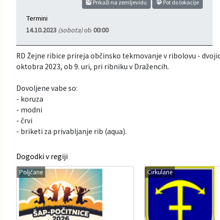
Prikaži na zemljevidu
Pot do lokacije
Informacije javnega značaja
Javni razpisi, natečaji, namere...
Termini
14.10.2023
(sobota)
ob
00:00
Vizitka občine
Projekti in investicije
RD Žejne ribice prireja občinsko tekmovanje v ribolovu - dvojic
Občinski časopis Hajdinčan
oktobra 2023, ob 9. uri, pri ribniku v Dražencih.
Priznanja občine
Dovoljene vabe so:
- koruza
- modni
Lokalne volitve
- črvi
- briketi za privabljanje rib (aqua).
Napovedniki SIP TV
Dogodki v regiji
Poljčane
Cirkulane