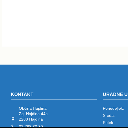
KONTAKT
URADNE U
Občina Hajdina
Ponedeljek:
Zg. Hajdina 44a
Sreda:
2288 Hajdina
Petek:
02 788 30 30